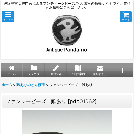
経験豊富な専門家によるアンティークビーズ/とんぼ玉の販売サイトです。買取
もお気軽にご相談下さい。
メニュー
カート
ホーム
カテゴリ
新規登録
ご利用案内
問い合わせ
ホーム
>
難ありのとんぼ玉
>
ファンシービーズ 難あり
ファンシービーズ 難あり
[
pdb01062
]