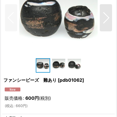
ファンシービーズ 難あり
[
pdb01062
]
販売価格
:
600
円
(税別)
(
税込
:
660
円
)