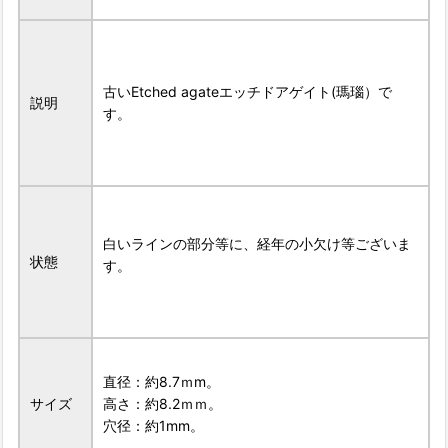
古いEtched agateエッチドアゲイト(瑪瑙）で
説明
す。
白いラインの部分等に、経年の小欠け等ございま
状態
す。
直径：約8.7ｍm。
サイズ
高さ：約8.2ｍｍ。
穴径：約1mm。