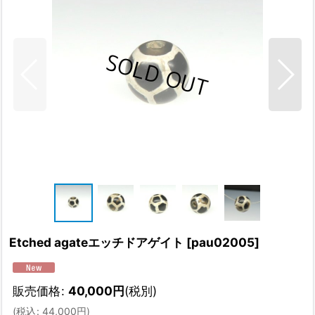
Etched agateエッチドアゲイト
[
pau02005
]
販売価格
:
40,000
円
(税別)
(
税込
:
44,000
円
)