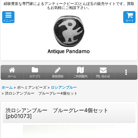
経験豊富な専門家によるアンティークビーズ/とんぼ玉の販売サイトです。買取
もお気軽にご相談下さい。
メニュー
カート
ホーム
カテゴリ
新規登録
ご利用案内
問い合わせ
ホーム
>
ボヘミアンビーズ
>
ロシアンブルー
>
渋ロシアンブルー ブルーグレー4個セット
渋ロシアンブルー ブルーグレー4個セット
[
pb01073
]