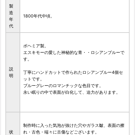
製
造
1800年代中頃。
年
代
ボヘミア製。
エスキモーの愛した神秘的な青・・ロシアンブルーで
す。
説
丁寧にハンドカットで作られたロシアンブルー4個セ
明
ットです。
ブルーグレーのロマンチックな色目です。
永い眠りの中で表面が白化して、迫力があります。
制作時に入った気泡が抜けた穴やガラス皺、表面の擦
状
れ・古色・端々に古傷などございます。