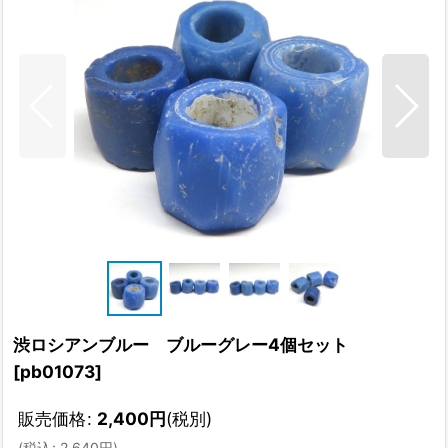
渋ロシアンブルー ブルーグレー4個セット
[
pb01073
]
販売価格
:
2,400
円
(税別)
(
税込
:
2,640
円
)