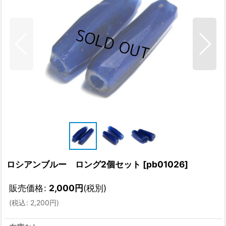
ロシアンブルー ロング2個セット
[
pb01026
]
販売価格
:
2,000
円
(税別)
(
税込
:
2,200
円
)