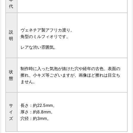
代
ヴェネチア製アフリカ渡り。
説
角型のミルフィオリです。
明
レアな渋い雰囲気。
制作時に入った気泡が抜けた穴や経年の古色、表面の
状
擦れ、小キズ等ございますが、画像ほど擦れは目立ち
態
ません。
サ
長さ：約22.5mm。
イ
厚さ：約8.8mm。
ズ
穴径：約3mm。