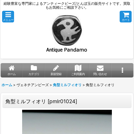
経験豊富な専門家によるアンティークビーズ/とんぼ玉の販売サイトです。買取
もお気軽にご相談下さい。
メニュー
カート
ホーム
カテゴリ
新規登録
ご利用案内
問い合わせ
ホーム
>
ヴェネチアンビーズ
>
角型ミルフィオリ
>
角型ミルフィオリ
角型ミルフィオリ
[
pmlr01024
]