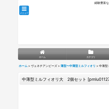
経験豊富な
メニュー
ホーム
カテゴリ
ホーム
>
ヴェネチアンビーズ
>
薄型〜中薄型ミルフィオリ
>
中薄型
中薄型ミルフィオリ大 2個セット
[
pmlu0112