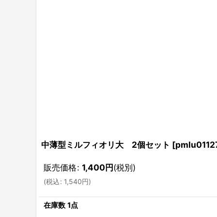
中薄型ミルフィオリ大 2個セット
[
pmlu0112
販売価格
:
1,400
円
(税別)
(
税込
:
1,540
円
)
在庫数 1点