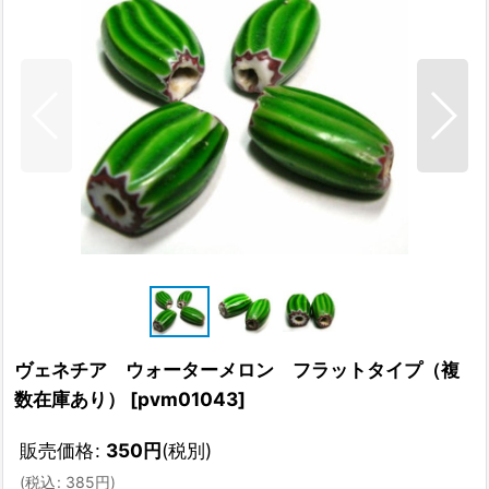
ヴェネチア ウォーターメロン フラットタイプ（複
数在庫あり）
[
pvm01043
]
販売価格
:
350
円
(税別)
(
税込
:
385
円
)