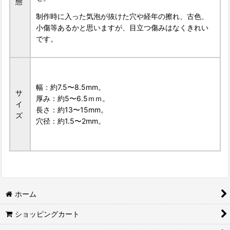
態
制作時に入った気泡が抜けた穴や経年の擦れ、古色、
小傷等あるかと思いますが、目立つ傷みはなくきれい
です。
幅：約7.5〜8.5mm。
サ
厚み：約5〜6.5ｍｍ。
イ
長さ：約13〜15mm。
ズ
穴径：約1.5〜2mm。
ホーム
ショッピングカート