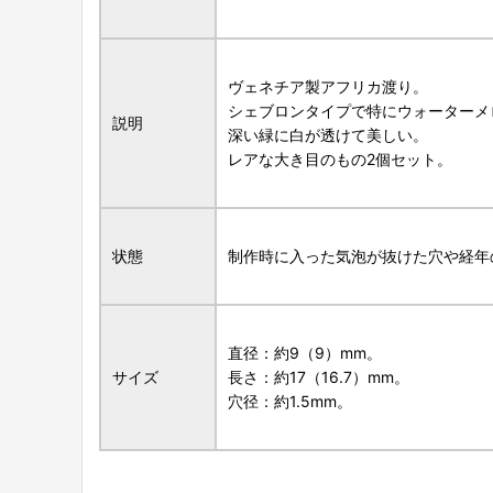
ヴェネチア製アフリカ渡り。
シェブロンタイプで特にウォーターメ
説明
深い緑に白が透けて美しい。
レアな大き目のもの2個セット。
状態
制作時に入った気泡が抜けた穴や経年
直径：約9（9）mm。
サイズ
長さ：約17（16.7）mm。
穴径：約1.5mm。