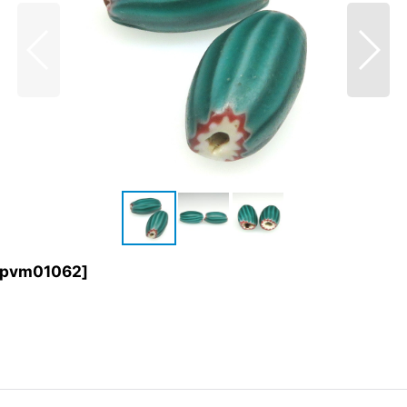
pvm01062
]