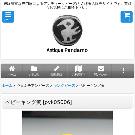
経験豊富な専門家によるアンティークビーズ/とんぼ玉の販売サイトです。買取
もお気軽にご相談下さい。
メニュー
カート
ホーム
カテゴリ
新規登録
ご利用案内
問い合わせ
ホーム
>
ヴェネチアンビーズ
>
キングビーズ
>
ベビーキング黄
ベビーキング黄
[
pvk05006
]