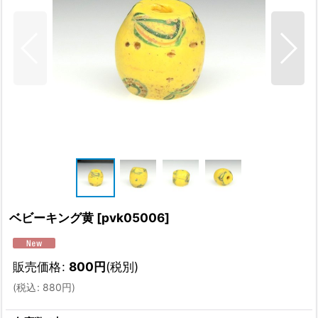
ベビーキング黄
[
pvk05006
]
販売価格
:
800
円
(税別)
(
税込
:
880
円
)