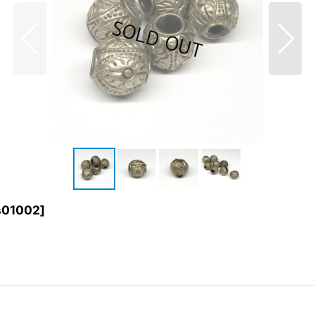
s01002
]