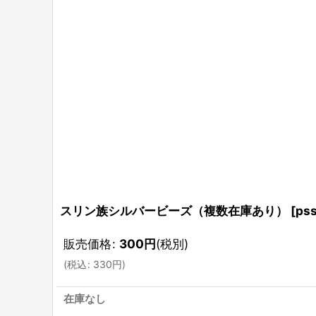
スリン族シルバービーズ（複数在庫あり）
[
ps
販売価格
:
300
円
(税別)
(
税込
:
330
円
)
在庫なし