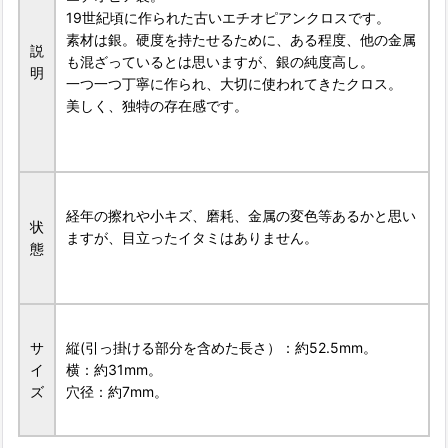
19世紀頃に作られた古いエチオピアンクロスです。
素材は銀。硬度を持たせるために、ある程度、他の金属
説
も混ざっているとは思いますが、銀の純度高し。
明
一つ一つ丁寧に作られ、大切に使われてきたクロス。
美しく、独特の存在感です。
経年の擦れや小キズ、磨耗、金属の変色等あるかと思い
状
ますが、目立ったイタミはありません。
態
サ
縦(引っ掛ける部分を含めた長さ）：約52.5mm。
イ
横：約31mm。
ズ
穴径：約7mm。