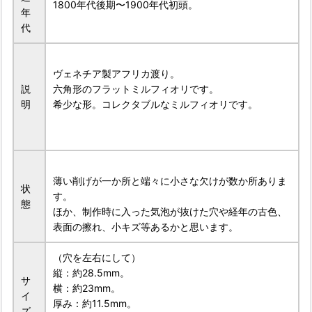
1800年代後期〜1900年代初頭。
年
代
ヴェネチア製アフリカ渡り。
説
六角形のフラットミルフィオリです。
明
希少な形。コレクタブルなミルフィオリです。
薄い削げが一か所と端々に小さな欠けが数か所ありま
状
す。
態
ほか、制作時に入った気泡が抜けた穴や経年の古色、
表面の擦れ、小キズ等あるかと思います。
（穴を左右にして）
縦：約28.5mm。
サ
横：約23mm。
イ
厚み：約11.5mm。
ズ