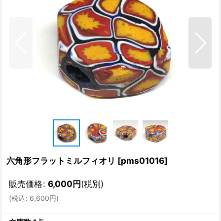
六角形フラットミルフィオリ
[
pms01016
]
販売価格
:
6,000
円
(税別)
(
税込
:
6,600
円
)