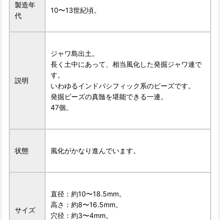
製造年
10〜13世紀頃。
代
ジャワ島出土。
長く土中にあって、相当風化した発掘ジャワ連で
す。
説明
いわゆるインドパシフィック系のビーズです。
発掘ビーズの真髄を堪能できる一連。
47個。
状態
風化がかなり進んでいます。
直径：約10〜18.5mm。
高さ：約8〜16.5mm。
サイズ
穴径：約3〜4mm。