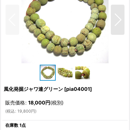
風化発掘ジャワ連グリーン
[
pia04001
]
販売価格
:
18,000
円
(税別)
(
税込
:
19,800
円
)
在庫数 1点