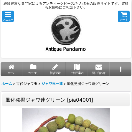
経験豊富な専門家によるアンティークビーズ/とんぼ玉の販売サイトです。買取
もお気軽にご相談下さい。
メニュー
カート
ホーム
カテゴリ
新規登録
ご利用案内
問い合わせ
ホーム
>
古代ジャワ玉
>
ジャワ玉一連
>
風化発掘ジャワ連グリーン
風化発掘ジャワ連グリーン
[
pia04001
]