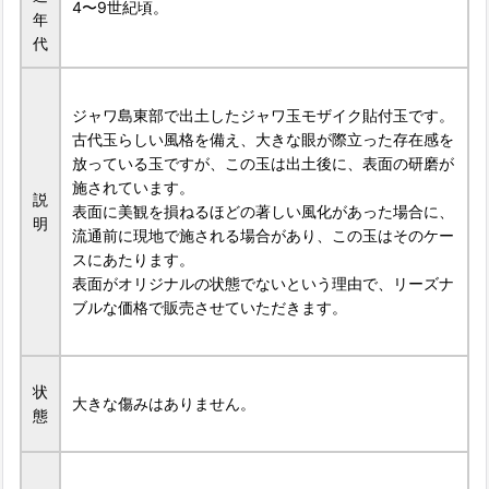
4〜9世紀頃。
年
代
ジャワ島東部で出土したジャワ玉モザイク貼付玉です。
古代玉らしい風格を備え、大きな眼が際立った存在感を
放っている玉ですが、この玉は出土後に、表面の研磨が
施されています。
説
表面に美観を損ねるほどの著しい風化があった場合に、
明
流通前に現地で施される場合があり、この玉はそのケー
スにあたります。
表面がオリジナルの状態でないという理由で、リーズナ
ブルな価格で販売させていただきます。
状
大きな傷みはありません。
態