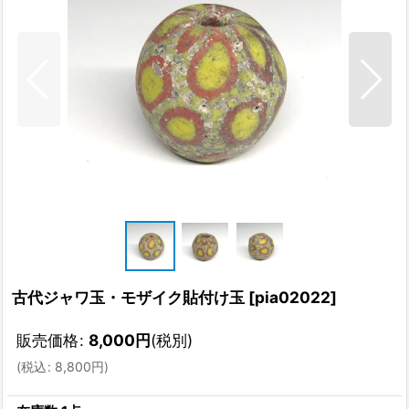
古代ジャワ玉・モザイク貼付け玉
[
pia02022
]
販売価格
:
8,000
円
(税別)
(
税込
:
8,800
円
)