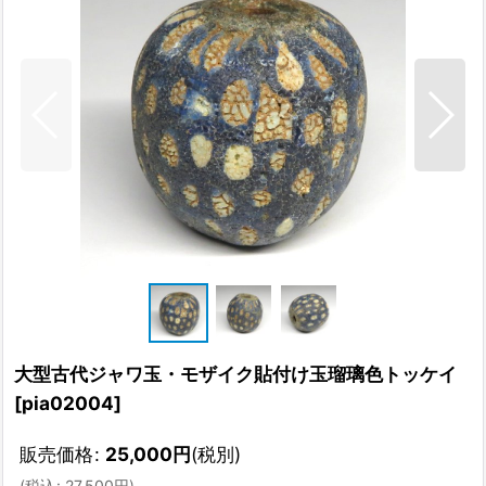
大型古代ジャワ玉・モザイク貼付け玉瑠璃色トッケイ
[
pia02004
]
販売価格
:
25,000
円
(税別)
(
税込
:
27,500
円
)