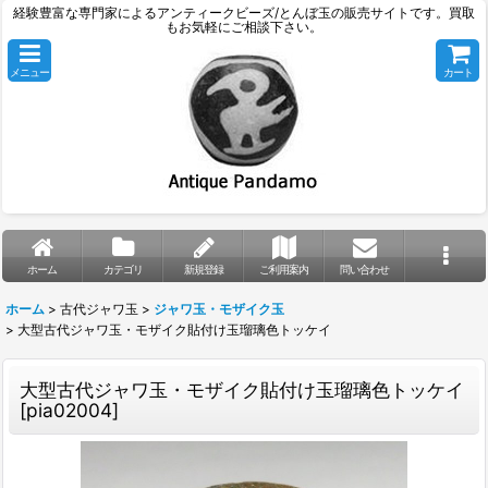
経験豊富な専門家によるアンティークビーズ/とんぼ玉の販売サイトです。買取
もお気軽にご相談下さい。
メニュー
カート
ホーム
カテゴリ
新規登録
ご利用案内
問い合わせ
ホーム
>
古代ジャワ玉
>
ジャワ玉・モザイク玉
>
大型古代ジャワ玉・モザイク貼付け玉瑠璃色トッケイ
大型古代ジャワ玉・モザイク貼付け玉瑠璃色トッケイ
[
pia02004
]