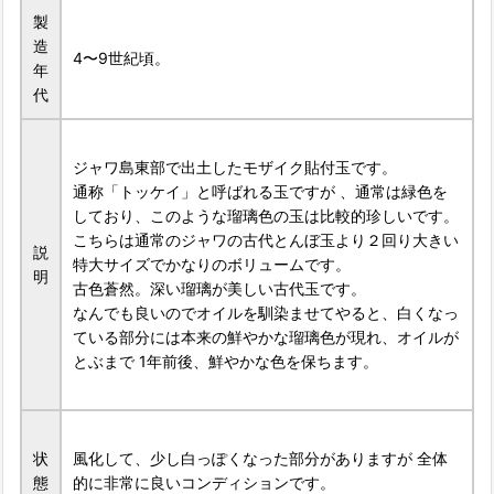
製
造
4〜9世紀頃。
年
代
ジャワ島東部で出土したモザイク貼付玉です。
通称「トッケイ」と呼ばれる玉ですが 、通常は緑色を
しており、このような瑠璃色の玉は比較的珍しいです。
こちらは通常のジャワの古代とんぼ玉より２回り大きい
説
特大サイズでかなりのボリュームです。
明
古色蒼然。深い瑠璃が美しい古代玉です。
なんでも良いのでオイルを馴染ませてやると、白くなっ
ている部分には本来の鮮やかな瑠璃色が現れ、オイルが
とぶまで 1年前後、鮮やかな色を保ちます。
状
風化して、少し白っぽくなった部分がありますが 全体
態
的に非常に良いコンディションです。