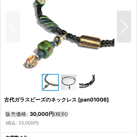
古代ガラスビーズのネックレス
[
pan01006
]
販売価格
:
30,000
円
(税別)
(
税込
:
33,000
円
)