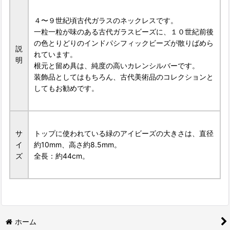
４〜９世紀頃古代ガラスのネックレスです。
一粒一粒が味のある古代ガラスビーズに、１０世紀前後
の色とりどりのインドパシフィックビーズが散りばめら
説
れています。
明
根元と留め具は、純度の高いカレンシルバーです。
装飾品としてはもちろん、古代美術品のコレクションと
してもお勧めです。
サ
トップに使われている緑のアイビーズの大きさは、直径
イ
約10mm、高さ約8.5mm。
ズ
全長：約44cm。
ホーム