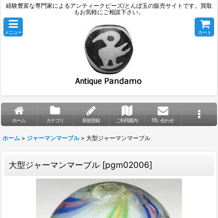
経験豊富な専門家によるアンティークビーズ/とんぼ玉の販売サイトです。買取
もお気軽にご相談下さい。
メニュー
カート
ホーム
カテゴリ
新規登録
ご利用案内
問い合わせ
ホーム
>
ジャーマンマーブル
>
大型ジャーマンマーブル
大型ジャーマンマーブル
[
pgm02006
]