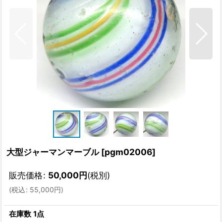
大型ジャーマンマーブル
[
pgm02006
]
販売価格
:
50,000
円
(税別)
(
税込
:
55,000
円
)
在庫数 1点