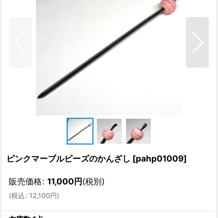
ピンクマーブルビーズのかんざし
[
pahp01009
]
販売価格
:
11,000
円
(税別)
(
税込
:
12,100
円
)