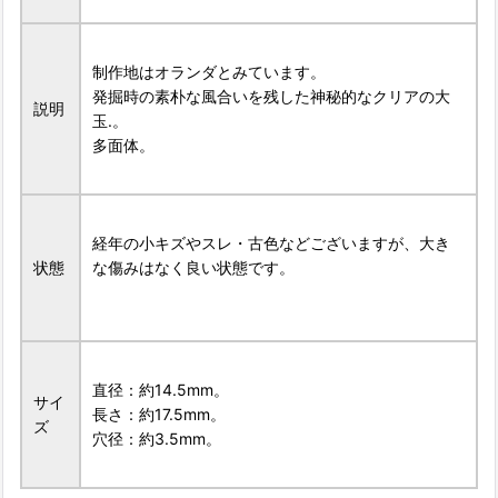
制作地はオランダとみています。
発掘時の素朴な風合いを残した神秘的なクリアの大
説明
玉.。
多面体。
経年の小キズやスレ・古色などございますが、大き
状態
な傷みはなく良い状態です。
直径：約14.5mm。
サイ
長さ：約17.5mm。
ズ
穴径：約3.5mm。