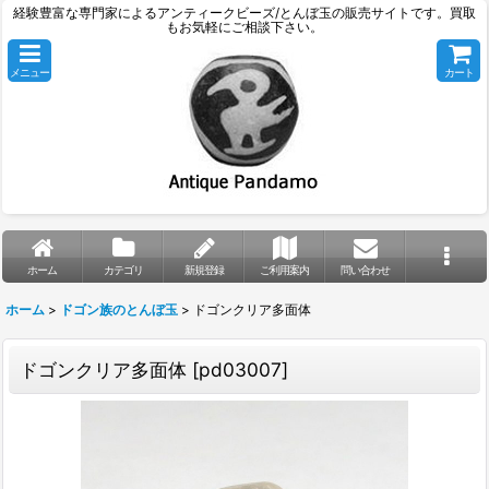
経験豊富な専門家によるアンティークビーズ/とんぼ玉の販売サイトです。買取
もお気軽にご相談下さい。
メニュー
カート
ホーム
カテゴリ
新規登録
ご利用案内
問い合わせ
ホーム
>
ドゴン族のとんぼ玉
>
ドゴンクリア多面体
ドゴンクリア多面体
[
pd03007
]