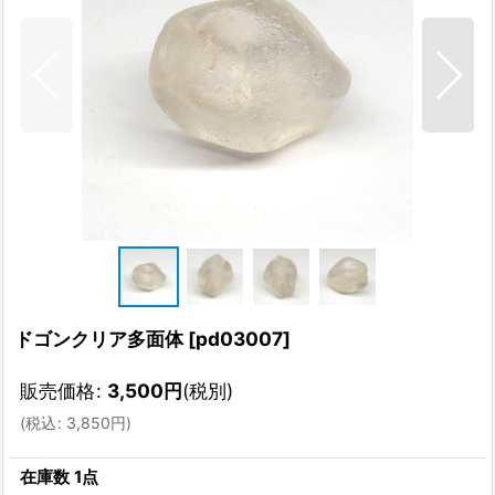
ドゴンクリア多面体
[
pd03007
]
販売価格
:
3,500
円
(税別)
(
税込
:
3,850
円
)
在庫数 1点