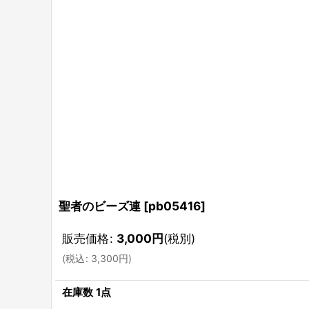
聖者のビーズ連
[
pb05416
]
販売価格
:
3,000
円
(税別)
(
税込
:
3,300
円
)
在庫数 1点