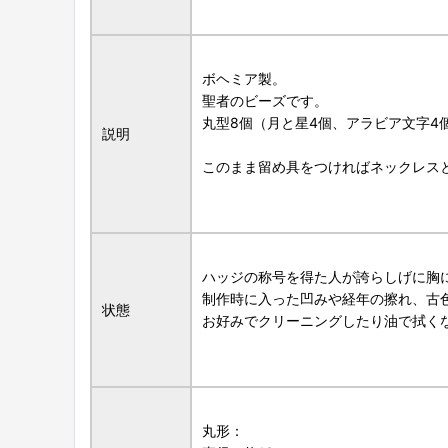
ボヘミア製。
聖者のビーズです。
丸型8個（月と星4個、アラビア文字4
説明
このまま留め具をつければネックレス
ハッジの称号を得た人が誇らしげに胸
制作時に入った凹みや経年の擦れ、古
状態
お好みでクリーニングしたり油で拭く
丸形：