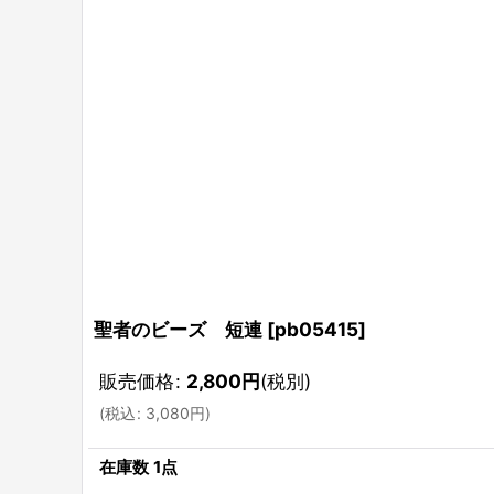
聖者のビーズ 短連
[
pb05415
]
販売価格
:
2,800
円
(税別)
(
税込
:
3,080
円
)
在庫数 1点