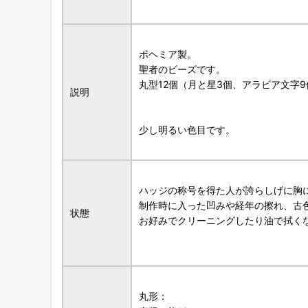
ボヘミア製。
聖者のビーズです。
丸型12個（月と星3個、アラビア文字
説明
少し明るい色目です。
ハッジの称号を得た人が誇らしげに胸
制作時に入った凹みや経年の擦れ、古
状態
お好みでクリーニングしたり油で拭く
丸形：