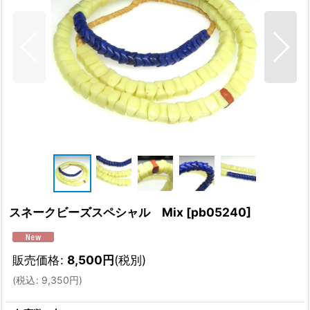
スネークビーズスペシャル Mix
[
pb05240
]
販売価格
:
8,500
円
(税別)
(
税込
:
9,350
円
)