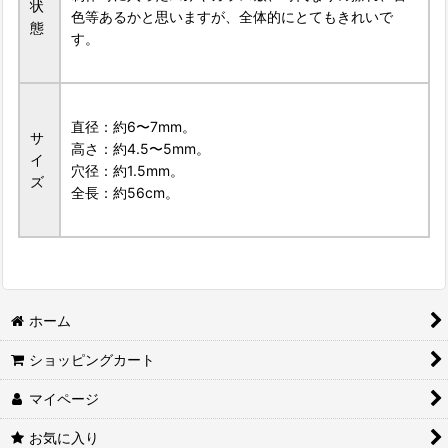
状
色等あるかと思いますが、全体的にとてもきれいで
態
す。
直径：約6〜7mm。
サ
高さ：約4.5〜5mm。
イ
穴径：約1.5mm。
ズ
全長：約56cm。
ホーム
ショッピングカート
マイページ
お気に入り