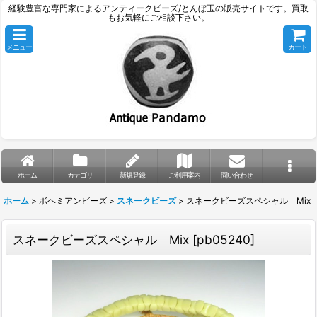
経験豊富な専門家によるアンティークビーズ/とんぼ玉の販売サイトです。買取
もお気軽にご相談下さい。
メニュー
カート
ホーム
カテゴリ
新規登録
ご利用案内
問い合わせ
ホーム
>
ボヘミアンビーズ
>
スネークビーズ
>
スネークビーズスペシャル Mix
スネークビーズスペシャル Mix
[
pb05240
]