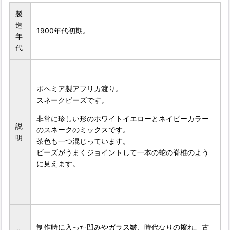
製
造
1900年代初期。
年
代
ボヘミア製アフリカ渡り。
スネークビーズです。
非常に珍しい形のホワイトイエローとネイビーカラー
説
のスネークのミックスです。
明
茶色も一つ混じっています。
ビーズがうまくジョイントして一本の蛇の脊椎のよう
に見えます。
制作時に入った凹みやガラス皺、時代なりの擦れ、古