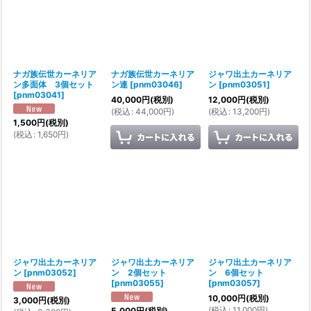
ナガ族伝世カーネリア
ナガ族伝世カーネリア
ジャワ出土カーネリア
ン多面体 3個セット
ン連
[
pnm03046
]
ン
[
pnm03051
]
[
pnm03041
]
40,000
円
(税別)
12,000
円
(税別)
(
税込
:
44,000
円
)
(
税込
:
13,200
円
)
1,500
円
(税別)
(
税込
:
1,650
円
)
ジャワ出土カーネリア
ジャワ出土カーネリア
ジャワ出土カーネリア
ン
[
pnm03052
]
ン 2個セット
ン 6個セット
[
pnm03055
]
[
pnm03057
]
10,000
円
(税別)
3,000
円
(税別)
(
税込
:
11,000
円
)
5,000
円
(税別)