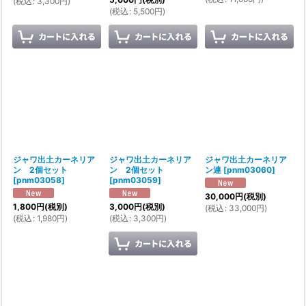
(
税込
:
3,300
円
)
(
税込
:
5,500
円
)
ジャワ出土カーネリア
ジャワ出土カーネリア
ジャワ出土カーネリア
ン 2個セット
ン 2個セット
ン連
[
pnm03060
]
[
pnm03058
]
[
pnm03059
]
30,000
円
(税別)
1,800
円
(税別)
3,000
円
(税別)
(
税込
:
33,000
円
)
(
税込
:
1,980
円
)
(
税込
:
3,300
円
)