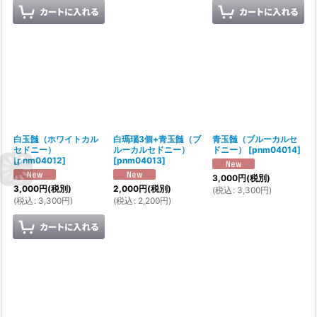
白玉髄（ホワイトカル
白瑪瑙3個+青玉髄（ブ
青玉髄（ブルーカルセ
セドニー）
ルーカルセドニー）
ドニー）
[
pnm04014
]
[
pnm04012
]
[
pnm04013
]
3,000
円
(税別)
3,000
円
(税別)
2,000
円
(税別)
(
税込
:
3,300
円
)
(
税込
:
3,300
円
)
(
税込
:
2,200
円
)