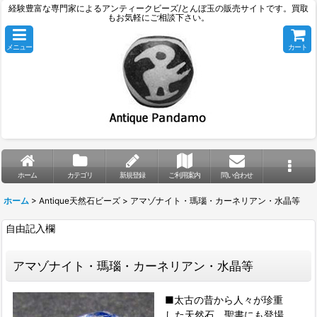
経験豊富な専門家によるアンティークビーズ/とんぼ玉の販売サイトです。買取
もお気軽にご相談下さい。
メニュー
カート
ホーム
カテゴリ
新規登録
ご利用案内
問い合わせ
ホーム
>
Antique天然石ビーズ
>
アマゾナイト・瑪瑙・カーネリアン・水晶等
自由記入欄
アマゾナイト・瑪瑙・カーネリアン・水晶等
■太古の昔から人々が珍重
した天然石。聖書にも登場