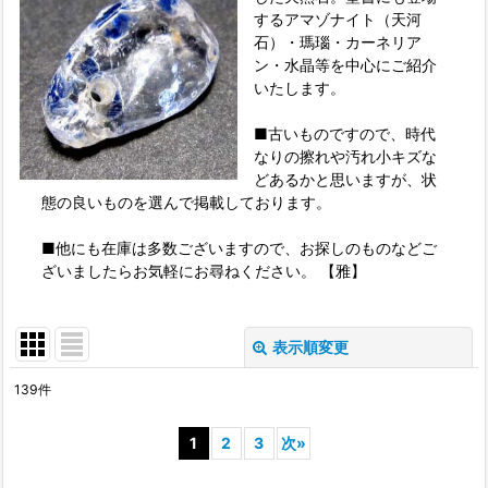
するアマゾナイト（天河
石）・瑪瑙・カーネリア
ン・水晶等を中心にご紹介
いたします。
■古いものですので、時代
なりの擦れや汚れ小キズな
どあるかと思いますが、状
態の良いものを選んで掲載しております。
■他にも在庫は多数ございますので、お探しのものなどご
ざいましたらお気軽にお尋ねください。 【雅】
表示順変更
閉じる
139
件
表示数
:
1
2
3
次
»
並び順
: