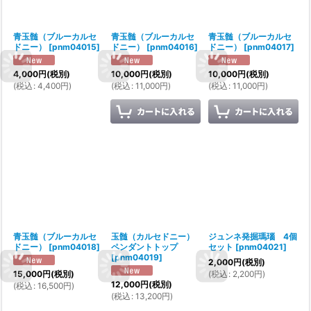
青玉髄（ブルーカルセ
青玉髄（ブルーカルセ
青玉髄（ブルーカルセ
ドニー）
[
pnm04015
]
ドニー）
[
pnm04016
]
ドニー）
[
pnm04017
]
4,000
円
(税別)
10,000
円
(税別)
10,000
円
(税別)
(
税込
:
4,400
円
)
(
税込
:
11,000
円
)
(
税込
:
11,000
円
)
青玉髄（ブルーカルセ
玉髄（カルセドニー）
ジュンネ発掘瑪瑙 4個
ドニー）
[
pnm04018
]
ペンダントトップ
セット
[
pnm04021
]
[
pnm04019
]
2,000
円
(税別)
(
税込
:
2,200
円
)
15,000
円
(税別)
12,000
円
(税別)
(
税込
:
16,500
円
)
(
税込
:
13,200
円
)