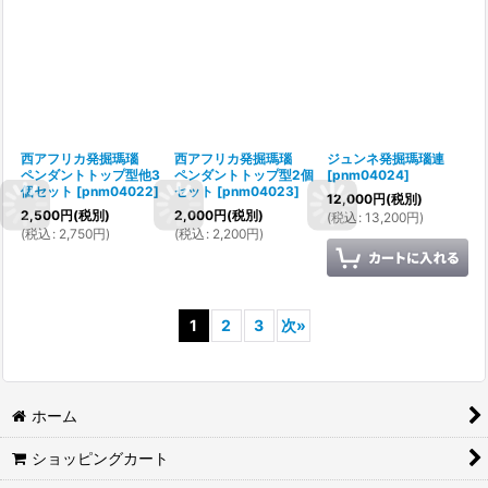
西アフリカ発掘瑪瑙
西アフリカ発掘瑪瑙
ジュンネ発掘瑪瑙連
ペンダントトップ型他3
ペンダントトップ型2個
[
pnm04024
]
個セット
[
pnm04022
]
セット
[
pnm04023
]
12,000
円
(税別)
2,500
円
(税別)
2,000
円
(税別)
(
税込
:
13,200
円
)
(
税込
:
2,750
円
)
(
税込
:
2,200
円
)
1
2
3
次
»
ホーム
ショッピングカート