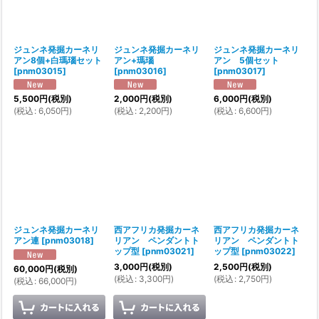
ジュンネ発掘カーネリ
ジュンネ発掘カーネリ
ジュンネ発掘カーネリ
アン8個+白瑪瑙セット
アン+瑪瑙
アン 5個セット
[
pnm03015
]
[
pnm03016
]
[
pnm03017
]
5,500
円
(税別)
2,000
円
(税別)
6,000
円
(税別)
(
税込
:
6,050
円
)
(
税込
:
2,200
円
)
(
税込
:
6,600
円
)
ジュンネ発掘カーネリ
西アフリカ発掘カーネ
西アフリカ発掘カーネ
アン連
[
pnm03018
]
リアン ペンダントト
リアン ペンダントト
ップ型
[
pnm03021
]
ップ型
[
pnm03022
]
3,000
円
(税別)
2,500
円
(税別)
60,000
円
(税別)
(
税込
:
3,300
円
)
(
税込
:
2,750
円
)
(
税込
:
66,000
円
)