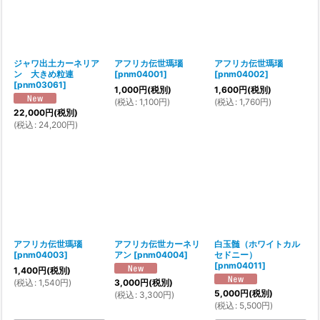
ジャワ出土カーネリア
アフリカ伝世瑪瑙
アフリカ伝世瑪瑙
ン 大きめ粒連
[
pnm04001
]
[
pnm04002
]
[
pnm03061
]
1,000
円
(税別)
1,600
円
(税別)
(
税込
:
1,100
円
)
(
税込
:
1,760
円
)
22,000
円
(税別)
(
税込
:
24,200
円
)
アフリカ伝世瑪瑙
アフリカ伝世カーネリ
白玉髄（ホワイトカル
[
pnm04003
]
アン
[
pnm04004
]
セドニー）
[
pnm04011
]
1,400
円
(税別)
(
税込
:
1,540
円
)
3,000
円
(税別)
5,000
円
(税別)
(
税込
:
3,300
円
)
(
税込
:
5,500
円
)