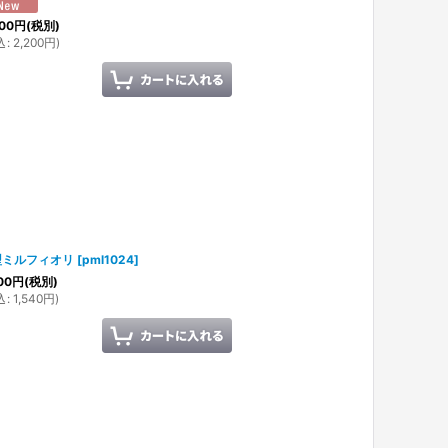
00
円
(税別)
込
:
2,200
円
)
型ミルフィオリ
[
pml1024
]
00
円
(税別)
込
:
1,540
円
)