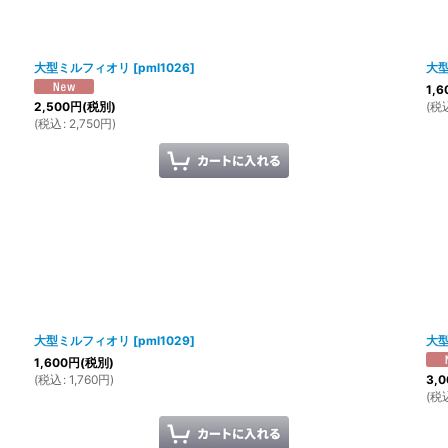
大型ミルフィオリ
[
pml1026
]
大
1,6
(
税
2,500
円
(税別)
(
税込
:
2,750
円
)
大型ミルフィオリ
[
pml1029
]
大
1,600
円
(税別)
(
税込
:
1,760
円
)
3,0
(
税