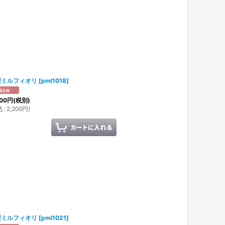
型ミルフィオリ
[
pml1018
]
00
円
(税別)
込
:
2,200
円
)
型ミルフィオリ
[
pml1021
]