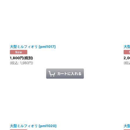
大型ミルフィオリ
[
pml1017
]
大
1,800
円
(税別)
2,0
(
税込
:
1,980
円
)
(
税
大型ミルフィオリ
[
pml1020
]
大