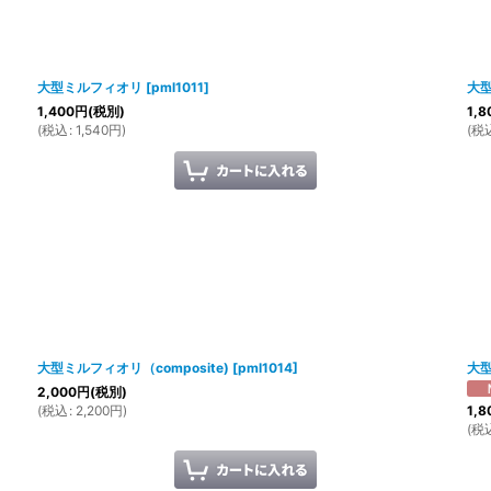
大型ミルフィオリ
[
pml1011
]
大
1,400
円
(税別)
1,8
(
税込
:
1,540
円
)
(
税
大型ミルフィオリ（composite)
[
pml1014
]
大
2,000
円
(税別)
(
税込
:
2,200
円
)
1,8
(
税