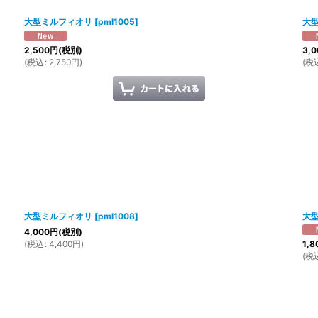
大型ミルフィオリ
[
pml1005
]
大
2,500
円
(税別)
3,0
(
税込
:
2,750
円
)
(
税
大型ミルフィオリ
[
pml1008
]
大
4,000
円
(税別)
(
税込
:
4,400
円
)
1,8
(
税