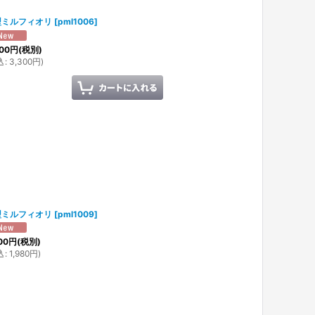
型ミルフィオリ
[
pml1006
]
00
円
(税別)
込
:
3,300
円
)
型ミルフィオリ
[
pml1009
]
00
円
(税別)
込
:
1,980
円
)