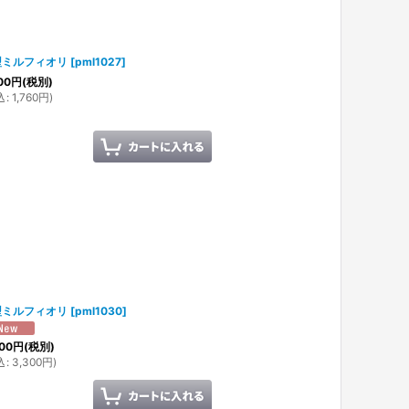
型ミルフィオリ
[
pml1027
]
00
円
(税別)
込
:
1,760
円
)
型ミルフィオリ
[
pml1030
]
00
円
(税別)
込
:
3,300
円
)