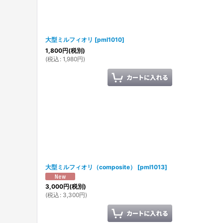
大型ミルフィオリ
[
pml1010
]
1,800
円
(税別)
(
税込
:
1,980
円
)
大型ミルフィオリ（composite）
[
pml1013
]
3,000
円
(税別)
(
税込
:
3,300
円
)