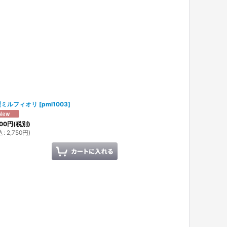
型ミルフィオリ
[
pml1003
]
00
円
(税別)
込
:
2,750
円
)