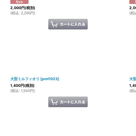
2,000
円
(税別)
2,0
(
税込
:
2,200
円
)
(
税
大型ミルフィオリ
[
pml1023
]
大
1,400
円
(税別)
1,4
(
税込
:
1,540
円
)
(
税