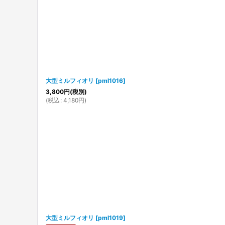
大型ミルフィオリ
[
pml1016
]
3,800
円
(税別)
(
税込
:
4,180
円
)
大型ミルフィオリ
[
pml1019
]