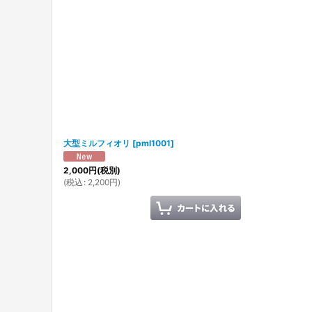
並び順
:
大型ミルフィオリ
[
pml1001
]
2,000
円
(税別)
(
税込
:
2,200
円
)