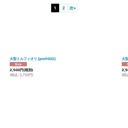
1
2
次
»
絞り込む
大型ミルフィオリ
[
pml1002
]
大
2,500
円
(税別)
2,5
(
税込
:
2,750
円
)
(
税