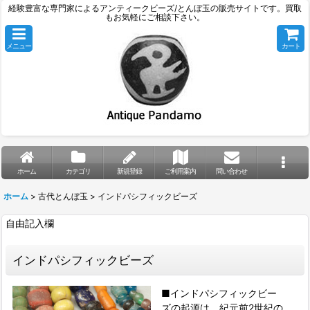
経験豊富な専門家によるアンティークビーズ/とんぼ玉の販売サイトです。買取
もお気軽にご相談下さい。
メニュー
カート
ホーム
カテゴリ
新規登録
ご利用案内
問い合わせ
ホーム
>
古代とんぼ玉
>
インドパシフィックビーズ
自由記入欄
インドパシフィックビーズ
■インドパシフィックビー
ズの起源は、紀元前2世紀の