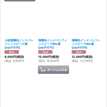
小粒瑠璃色インドパシ
瑠璃色インドパシフィ
瑠璃色インドパシフィ
フィックビーズ連
ックビーズMix連
ックビーズMix連
[
pip01074
]
[
pip01075
]
[
pip01076
]
8,000
円
(税別)
15,000
円
(税別)
12,000
円
(税別)
(
税込
:
8,800
円
)
(
税込
:
16,500
円
)
(
税込
:
13,200
円
)