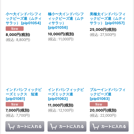
小〜大インドパシフィ
極小〜大インドパシフ
美極太インドパシフィ
ックビーズ連（ムティ
ィックビーズ連（ムテ
ックビーズ連（ムティ
サラッ）
[
pip01054
]
ィサラッ）
サラッ）
[
pip01057
]
[
pip01056
]
25,000
円
(税別)
10,000
円
(税別)
(
税込
:
27,500
円
)
8,000
円
(税別)
(
税込
:
11,000
円
)
(
税込
:
8,800
円
)
インドパシフィックビ
インドパシフィックビ
ブルーインドパシフィ
ーズミックス 短連
ーズミックス連
ックビーズ連
[
pip01061
]
[
pip01062
]
[
pip01063
]
11,000
円
(税別)
(
税込
:
12,100
円
)
7,000
円
(税別)
20,000
円
(税別)
(
税込
:
7,700
円
)
(
税込
:
22,000
円
)