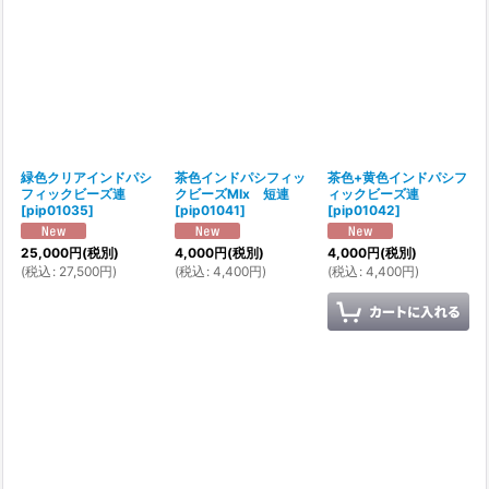
緑色クリアインドパシ
茶色インドパシフィッ
茶色+黄色インドパシフ
フィックビーズ連
クビーズMIx 短連
ィックビーズ連
[
pip01035
]
[
pip01041
]
[
pip01042
]
25,000
円
(税別)
4,000
円
(税別)
4,000
円
(税別)
(
税込
:
27,500
円
)
(
税込
:
4,400
円
)
(
税込
:
4,400
円
)