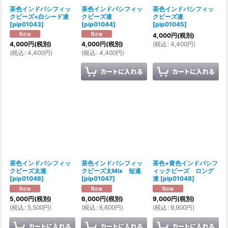
茶色インドパシフィッ
茶色インドパシフィッ
茶色インドパシフィッ
クビーズ+白シード連
クビーズ連
クビーズ連
[
pip01043
]
[
pip01044
]
[
pip01045
]
4,000
円
(税別)
(
税込
:
4,400
円
)
4,000
円
(税別)
4,000
円
(税別)
(
税込
:
4,400
円
)
(
税込
:
4,400
円
)
茶色インドパシフィッ
茶色インドパシフィッ
茶色+黄色インドパシフ
クビーズ太連
クビーズ太Mix 短連
ィックビーズ ロング
[
pip01046
]
[
pip01047
]
連
[
pip01048
]
5,000
円
(税別)
6,000
円
(税別)
9,000
円
(税別)
(
税込
:
5,500
円
)
(
税込
:
6,600
円
)
(
税込
:
9,900
円
)