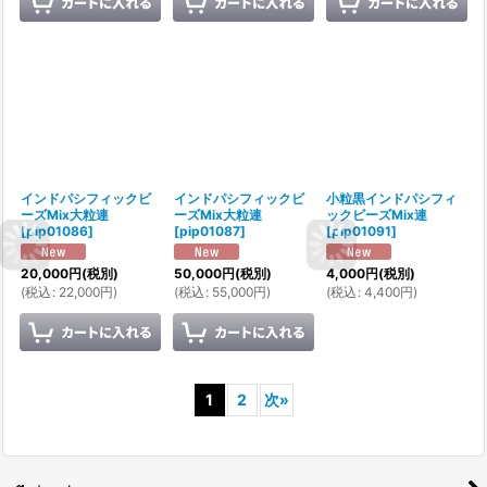
インドパシフィックビ
インドパシフィックビ
小粒黒インドパシフィ
ーズMix大粒連
ーズMix大粒連
ックビーズMix連
[
pip01086
]
[
pip01087
]
[
pip01091
]
20,000
円
(税別)
50,000
円
(税別)
4,000
円
(税別)
(
税込
:
22,000
円
)
(
税込
:
55,000
円
)
(
税込
:
4,400
円
)
1
2
次
»