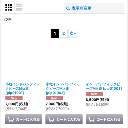
表示順変更
閉じる
70
件
表示数
:
1
2
次
»
並び順
:
絞り込む
小粒インドパシフィッ
小粒インドパシフィッ
インドパシフィックビ
クビーズMix連
クビーズMix連
ーズMix連
[
pip01003
]
[
pip01001
]
[
pip01002
]
8,500
円
(税別)
7,000
円
(税別)
7,000
円
(税別)
(
税込
:
9,350
円
)
(
税込
:
7,700
円
)
(
税込
:
7,700
円
)