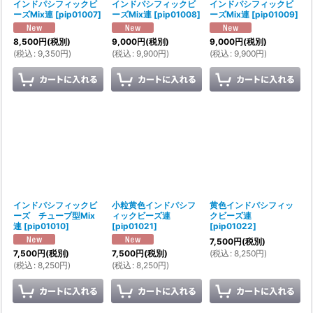
インドパシフィックビ
インドパシフィックビ
インドパシフィックビ
ーズMix連
[
pip01007
]
ーズMix連
[
pip01008
]
ーズMix連
[
pip01009
]
8,500
円
(税別)
9,000
円
(税別)
9,000
円
(税別)
(
税込
:
9,350
円
)
(
税込
:
9,900
円
)
(
税込
:
9,900
円
)
インドパシフィックビ
小粒黄色インドパシフ
黄色インドパシフィッ
ーズ チューブ型Mix
ィックビーズ連
クビーズ連
連
[
pip01010
]
[
pip01021
]
[
pip01022
]
7,500
円
(税別)
(
税込
:
8,250
円
)
7,500
円
(税別)
7,500
円
(税別)
(
税込
:
8,250
円
)
(
税込
:
8,250
円
)