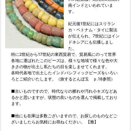
南インドといわれていま
す。
紀元後1世紀にはスリラン
カ・ベトナム・タイに製法
が伝えられ、7世紀にはイン
ドネシアにも伝播しまし
た。
特に2世紀から17世紀の東西貿易で、貿易風にのって世界
各地に運ばれたこのビーズは、様々な地域で様々な色や大
きさの物が出土し私たちの目を楽しませてくれます。
各時代各地で出土したインドパシフィックビーズをいろい
ろとご紹介いたします。（旅するとんぼ玉 ｐ.18参照）
■古いものですので、時代なりの擦れや汚れ小キズなどあ
るかと思いますが、状態の良いものを選んで掲載しており
ます。
■他にも在庫は多数ございますので、お探しのものなどご
ざいましたらお気軽にお尋ねください。 【雅】