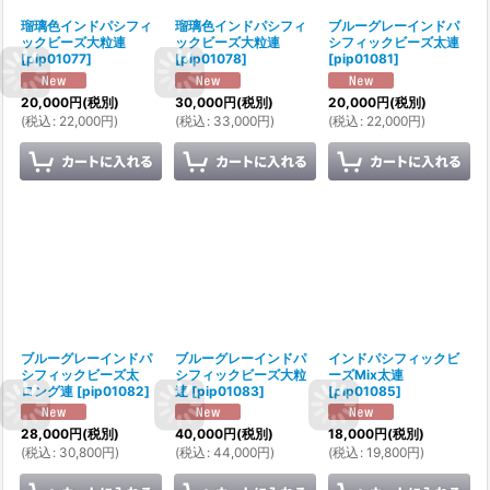
瑠璃色インドパシフィ
瑠璃色インドパシフィ
ブルーグレーインドパ
ックビーズ大粒連
ックビーズ大粒連
シフィックビーズ太連
[
pip01077
]
[
pip01078
]
[
pip01081
]
20,000
円
(税別)
30,000
円
(税別)
20,000
円
(税別)
(
税込
:
22,000
円
)
(
税込
:
33,000
円
)
(
税込
:
22,000
円
)
ブルーグレーインドパ
ブルーグレーインドパ
インドパシフィックビ
シフィックビーズ太
シフィックビーズ大粒
ーズMix太連
ロング連
[
pip01082
]
連
[
pip01083
]
[
pip01085
]
28,000
円
(税別)
40,000
円
(税別)
18,000
円
(税別)
(
税込
:
30,800
円
)
(
税込
:
44,000
円
)
(
税込
:
19,800
円
)