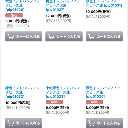
黄色インドパシフィッ
黄色インドパシフィッ
緑色インドパシフィッ
クビーズ連
クビーズ太連
クビーズ連
[
pip01031
]
[
pip01026
]
[
pip01027
]
10,000
円
(税別)
12,000
円
(税別)
(
税込
:
11,000
円
)
(
税込
:
13,200
円
)
9,000
円
(税別)
(
税込
:
9,900
円
)
緑色インドパシフィッ
小粒緑色インドパシフ
緑色インドパシフィッ
クビーズ連
ィックビーズ連
クビーズ連
[
pip01032
]
[
pip01033
]
[
pip01034
]
10,000
円
(税別)
(
税込
:
11,000
円
)
9,000
円
(税別)
8,000
円
(税別)
(
税込
:
9,900
円
)
(
税込
:
8,800
円
)