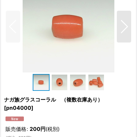
ナガ族グラスコーラル （複数在庫あり）
[
pn04000
]
販売価格
:
200
円
(税別)