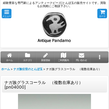
経験豊富な専門家によるアンティークビーズ/とんぼ玉の販売サイトです。買取
もお気軽にご相談下さい。
メニュー
カート
ホーム
カテゴリ
新規登録
ご利用案内
問い合わせ
ホーム
>
ナガ族伝世のとんぼ玉
>
ナガ族グラスコーラル （複数在庫あり）
ナガ族グラスコーラル （複数在庫あり）
[
pn04000
]