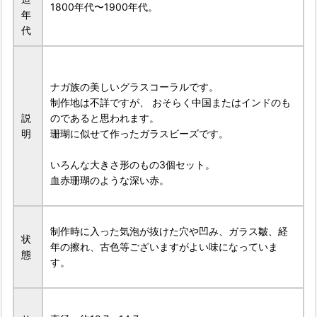
1800年代〜1900年代。
年
代
ナガ族の美しいグラスコーラルです。
制作地は不詳ですが、 おそらく中国またはインドのも
説
のであると思われます。
明
珊瑚に似せて作ったガラスビーズです。
いろんな大きさ形のもの3個セット。
血赤珊瑚のような深い赤。
制作時に入った気泡が抜けた穴や凹み、ガラス皺、経
状
年の擦れ、古色等ございますがよい味になっていま
態
す。