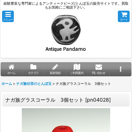
経験豊富な専門家によるアンティークビーズ/とんぼ玉の販売サイトです。買取
もお気軽にご相談下さい。
メニュー
カート
ホーム
カテゴリ
新規登録
ご利用案内
問い合わせ
ホーム
>
ナガ族伝世のとんぼ玉
>
ナガ族グラスコーラル 3個セット
ナガ族グラスコーラル 3個セット
[
pn04028
]