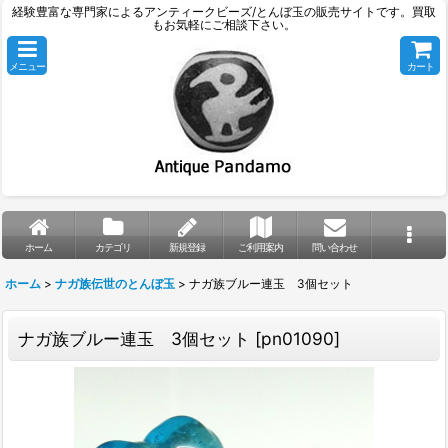
経験豊富な専門家によるアンティークビーズ/とんぼ玉の販売サイトです。買取
もお気軽にご相談下さい。
メニュー
カート
ホーム
カテゴリ
新規登録
ご利用案内
問い合わせ
ホーム
>
ナガ族伝世のとんぼ玉
>
ナガ族ブルー連玉 3個セット
ナガ族ブルー連玉 3個セット
[
pn01090
]