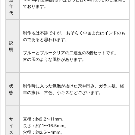
年
ております。
代
制作地は不詳ですが、 おそらく中国またはインドのも
のであると思われます。
説
明
ブルーとブルークリアの二連玉の3個セットです。
古の玉のような風格があります。
状
制作時に入った気泡が抜けた穴や凹み、ガラス皺、経
態
年の擦れ、古色、小キズなどございます。
サ
直径：約9.2〜11mm。
イ
長さ：約11〜16.5mm。
ズ
穴径：約2.5〜4mm。