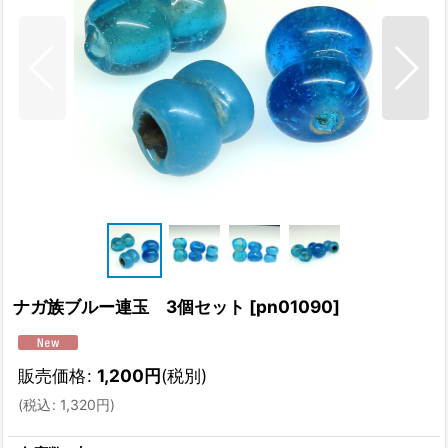
ナガ族ブルー連玉 3個セット
[
pn01090
]
販売価格
:
1,200
円
(税別)
(
税込
:
1,320
円
)