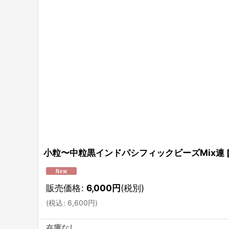
小粒〜中粒黒インドパシフィックビーズMix連
販売価格
:
6,000
円
(税別)
(
税込
:
6,600
円
)
在庫なし