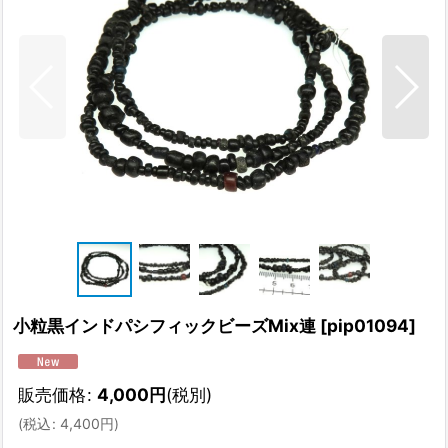
小粒黒インドパシフィックビーズMix連
[
pip01094
]
販売価格
:
4,000
円
(税別)
(
税込
:
4,400
円
)