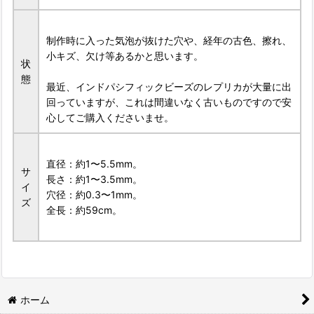
制作時に入った気泡が抜けた穴や、経年の古色、擦れ、
小キズ、欠け等あるかと思います。
状
態
最近、インドパシフィックビーズのレプリカが大量に出
回っていますが、これは間違いなく古いものですので安
心してご購入くださいませ。
直径：約1〜5.5mm。
サ
長さ：約1〜3.5mm。
イ
穴径：約0.3〜1mm。
ズ
全長：約59cm。
ホーム