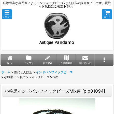
経験豊富な専門家によるアンティークビーズ/とんぼ玉の販売サイトです。買取
もお気軽にご相談下さい。
メニュー
カート
ホーム
カテゴリ
新規登録
ご利用案内
問い合わせ
ホーム
>
古代とんぼ玉
>
インドパシフィックビーズ
>
小粒黒インドパシフィックビーズMix連
小粒黒インドパシフィックビーズMix連
[
pip01094
]