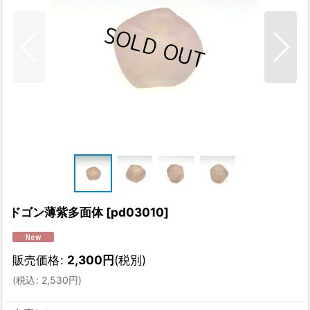
ドゴン薄紫多面体
[
pd03010
]
販売価格
:
2,300
円
(税別)
(
税込
:
2,530
円
)