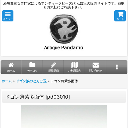
経験豊富な専門家によるアンティークビーズ/とんぼ玉の販売サイトです。買取
もお気軽にご相談下さい。
メニュー
カート
ホーム
カテゴリ
新規登録
ご利用案内
問い合わせ
ホーム
>
ドゴン族のとんぼ玉
>
ドゴン薄紫多面体
ドゴン薄紫多面体
[
pd03010
]