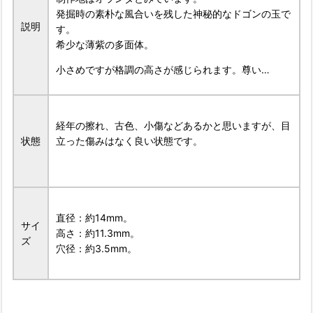
発掘時の素朴な風合いを残した神秘的なドゴンの玉で
説明
す。
希少な薄紫の多面体。
小さめですが格調の高さが感じられます。尊い…
経年の擦れ、古色、小傷などあるかと思いますが、目
状態
立った傷みはなく良い状態です。
直径：約14mm。
サイ
高さ：約11.3mm。
ズ
穴径：約3.5mm。