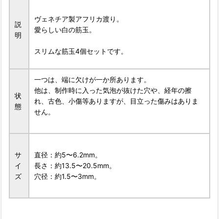
ヴェネチア製アフリカ渡り。
説
愛らしい白の筋玉。
明
スリムな筋玉4個セットです。
一つは、端に欠けが一か所あります。
他は、制作時に入った気泡が抜けた穴や、経年の擦
状
れ、古色、小傷等ありますが、目立った傷みはありま
態
せん。
サ
直径：約5〜6.2mm。
イ
長さ：約13.5〜20.5mm。
ズ
穴径：約1.5〜3mm。