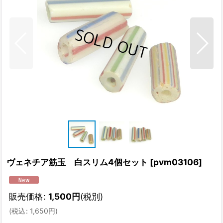
ヴェネチア筋玉 白スリム4個セット
[
pvm03106
]
販売価格
:
1,500
円
(税別)
(
税込
:
1,650
円
)