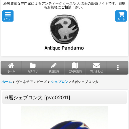
経験豊富な専門家によるアンティークビーズ/とんぼ玉の販売サイトです。買取
もお気軽にご相談下さい。
メニュー
カート
ホーム
カテゴリ
新規登録
ご利用案内
問い合わせ
ホーム
>
ヴェネチアンビーズ
>
シェブロン
>
6層シェブロン大
6層シェブロン大
[
pvc02011
]