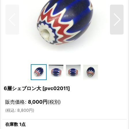
6層シェブロン大
[
pvc02011
]
販売価格
:
8,000
円
(税別)
(
税込
:
8,800
円
)
在庫数 1点