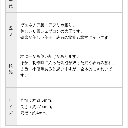
代
ヴェネチア製、アフリカ渡り。
説
美しい６層シェブロンの大玉です。
明
研磨が美しい美玉。表面の状態も非常に良いです。
端に一か所薄い削げがあります。
ほか、制作時に入った気泡が抜けた穴や表面の擦れ、
状
古色、小傷等あると思いますが、全体的にきれいで
態
す。
サ
直径：約21.5mm。
イ
長さ：約27.5mm。
ズ
穴径：約4mm。