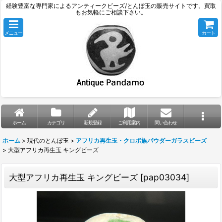
経験豊富な専門家によるアンティークビーズ/とんぼ玉の販売サイトです。買取
もお気軽にご相談下さい。
メニュー
カート
ホーム
カテゴリ
新規登録
ご利用案内
問い合わせ
ホーム
>
現代のとんぼ玉
>
アフリカ再生玉・クロボ族パウダーガラスビーズ
>
大型アフリカ再生玉 キングビーズ
大型アフリカ再生玉 キングビーズ
[
pap03034
]