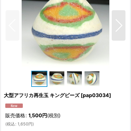
大型アフリカ再生玉 キングビーズ
[
pap03034
]
販売価格
:
1,500
円
(税別)
(
税込
:
1,650
円
)