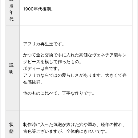
造
1900年代後期。
年
代
アフリカ再生玉です。
かつて金と交換で手に入れた高価なヴェネチア製キン
グビーズを模して作ったもの。
説
ボディーは白です。
明
アフリカならではの愛らしさがあります。大きくて存
在感抜群。
他のものに比べて、丁寧な作りです。
状
制作時に入った気泡が抜けた穴や凹み、経年の擦れ、
態
古色等ございますが、全体的にきれいです。