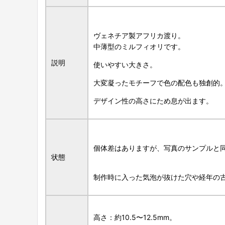
ヴェネチア製アフリカ渡り。
中薄型のミルフィオリです。
説明
使いやすい大きさ。
大変凝ったモチーフで色の配色も独創的
デザイン性の高さにため息が出ます。
個体差はありますが、写真のサンプルと
状態
制作時に入った気泡が抜けた穴や経年の
高さ：約10.5〜12.5mm。