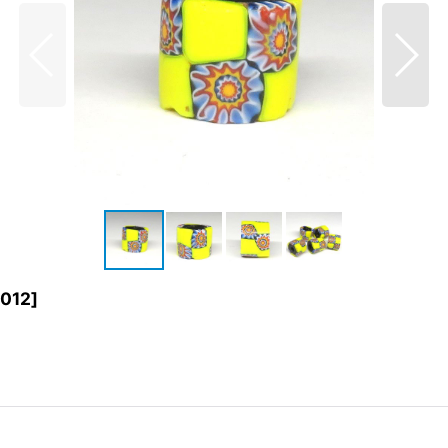
012
]