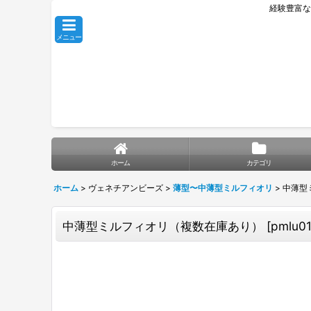
経験豊富な
メニュー
ホーム
カテゴリ
ホーム
>
ヴェネチアンビーズ
>
薄型〜中薄型ミルフィオリ
>
中薄型
中薄型ミルフィオリ（複数在庫あり）
[
pmlu0