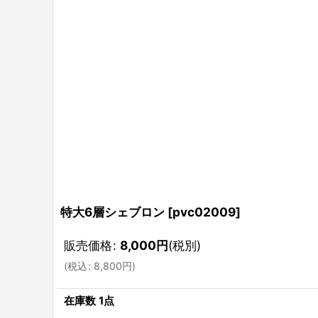
特大6層シェブロン
[
pvc02009
]
販売価格
:
8,000
円
(税別)
(
税込
:
8,800
円
)
在庫数 1点