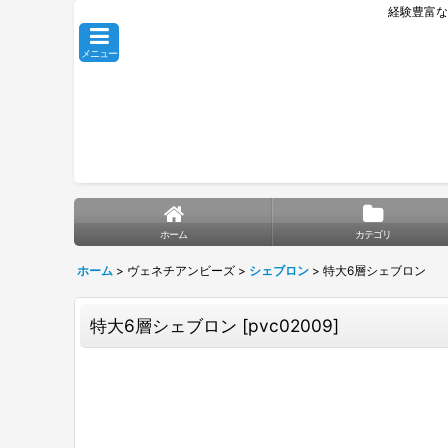
経験豊富な
メニュー
ホーム
カテゴリ
ホーム
>
ヴェネチアンビーズ
>
シェブロン
>
特大6層シェブロン
特大6層シェブロン
[
pvc02009
]