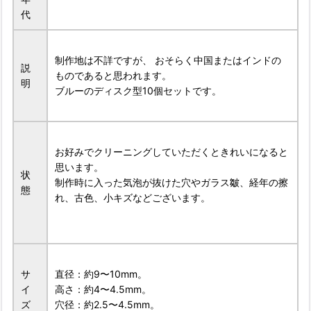
代
制作地は不詳ですが、 おそらく中国またはインドの
説
ものであると思われます。
明
ブルーのディスク型10個セットです。
お好みでクリーニングしていただくときれいになると
思います。
状
制作時に入った気泡が抜けた穴やガラス皺、経年の擦
態
れ、古色、小キズなどございます。
サ
直径：約9〜10mm。
イ
高さ：約4〜4.5mm。
ズ
穴径：約2.5〜4.5mm。