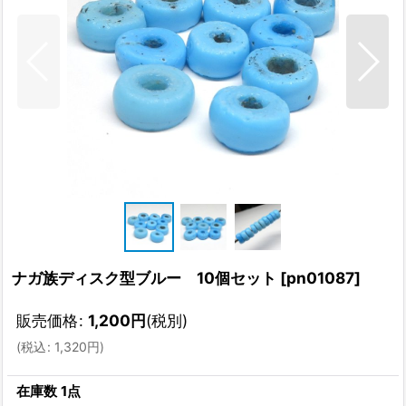
ナガ族ディスク型ブルー 10個セット
[
pn01087
]
販売価格
:
1,200
円
(税別)
(
税込
:
1,320
円
)
在庫数 1点