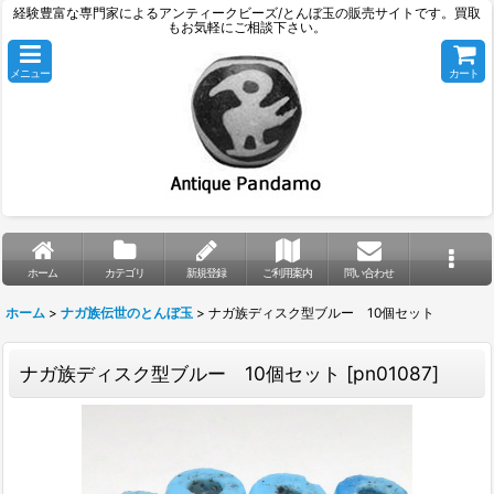
経験豊富な専門家によるアンティークビーズ/とんぼ玉の販売サイトです。買取
もお気軽にご相談下さい。
メニュー
カート
ホーム
カテゴリ
新規登録
ご利用案内
問い合わせ
ホーム
>
ナガ族伝世のとんぼ玉
>
ナガ族ディスク型ブルー 10個セット
ナガ族ディスク型ブルー 10個セット
[
pn01087
]