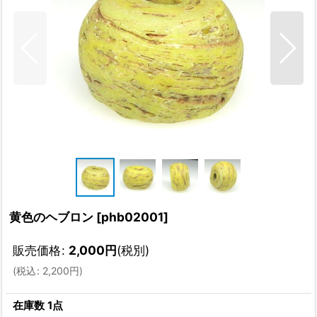
黄色のヘブロン
[
phb02001
]
販売価格
:
2,000
円
(税別)
(
税込
:
2,200
円
)
在庫数 1点