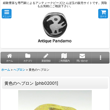
経験豊富な専門家によるアンティークビーズ/とんぼ玉の販売サイトです。買取
もお気軽にご相談下さい。
メニュー
カート
ホーム
カテゴリ
新規登録
ご利用案内
問い合わせ
ホーム
>
へブロン
>
黄色のヘブロン
黄色のヘブロン
[
phb02001
]