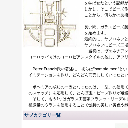
を学ばせたという記録
しかし、そこでビーズ
ことから、何らかの技
長い間、ガラスビーズ
を始めます。
最終的に、ヤブロネツ
ヤブロネツにビーズ工場
当初は、ヴェネチアン
ヨーロッパ向けのヨーロピアンスタイルの他に、アフ
Peter Francis氏の著述に、彼らは"sampl
イミテーションを作り、どんどん商売にしていったと
ボヘミアの成功の一因となったのは、「型」の使用です。特に
のスケッチ）を応用して、とんぼ玉・ビーズ作りが飛
そして、もう1つはガラス工芸家フランツ・リーデル
極微量のウランを使用することで独特の美しい黄色や
サブカテゴリ一覧