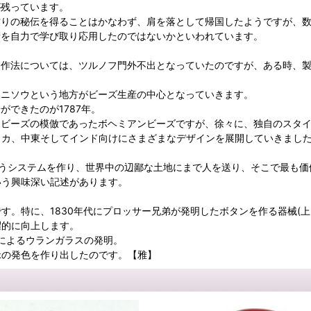
が残っています。
作りの秘伝を得ることはかなわず、肩を落として帰国したようですが、
術を自力で学び取り応用したのではないかといわれています。
製作法については、ツルノフ門外不出となっていたのですが、ある時、
とニソウという地方がビーズ生産の中心となっていきます。
ができたのが1787年。
ビーズの模倣であったボヘミアンビーズですが、徐々に、独自のスタイ
リカ、中東そしてインド向けにさまざまなデザインを展開していきまし
e men"というシステムを作り、世界中の辺鄙な土地にまで人を送り、そこ
いう興味深い記述があります。
、1830年代にプロッサー兄弟が発明したボタンを作る器械(上図：1880
躍的に向上します。
によるウランガラスの発明。
緑の発色を作り出したのです。【雅】